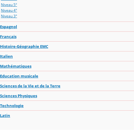
Niveau 5°
Niveau 4°
Niveau 3°
Espagnol
Français
Histoire-Géographie EMC
Italien
Mathématiques
Education musicale
Sciences de la Vie et de la Terre
Sciences Physiques
Technologie
Latin