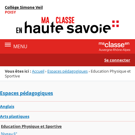
Panneau de gestion des cookies
Collège Simone Veil
Menu de la rubrique
Contenu
POISY
MENU
Se connecter
Vous êtes ici :
Accueil
›
Espaces pédagogiques
›
Education Physique et
Sportive
Espaces pédagogiques
Anglais
Arts plastiques
Education Physique et Sportive
Niveau 6°