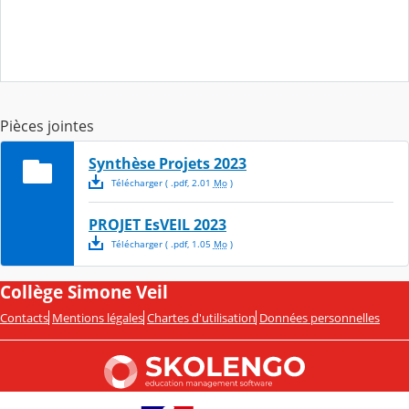
Pièces jointes
Synthèse Projets 2023
Télécharger
( .
pdf
,
2.01
Mo
)
PROJET EsVEIL 2023
Télécharger
( .
pdf
,
1.05
Mo
)
Collège Simone Veil
Contacts
Mentions légales
Chartes d'utilisation
Données personnelles