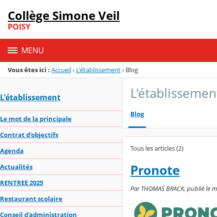
Panneau de gestion des cookies
Collège Simone Veil
Menu de la rubrique
Contenu
POISY
MENU
Vous êtes ici :
Accueil
›
L'établissement
›
Blog
L'établissemen
L'établissement
Blog
Le mot de la principale
Contrat d'objectifs
Tous les articles (2)
Agenda
Pronote
Actualités
RENTREE 2025
Par THOMAS BRACK, publié le mar
Restaurant scolaire
Conseil d'administration