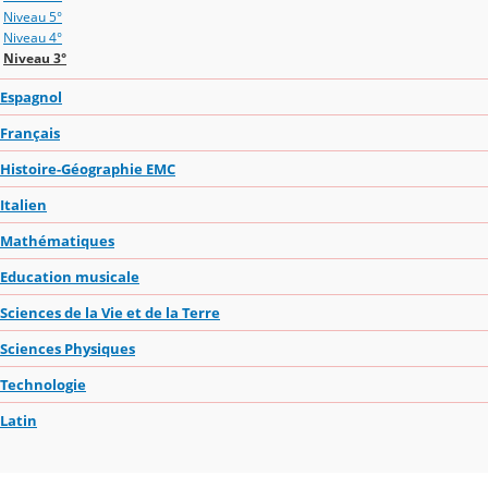
Niveau 5°
Niveau 4°
Niveau 3°
Espagnol
Français
Histoire-Géographie EMC
Italien
Mathématiques
Education musicale
Sciences de la Vie et de la Terre
Sciences Physiques
Technologie
Latin