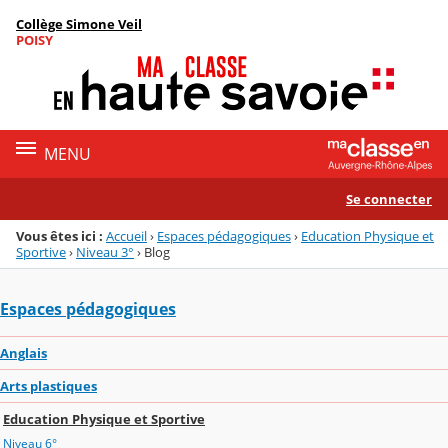
Panneau de gestion des cookies
Collège Simone Veil
Menu de la rubrique
Contenu
POISY
MENU
Se connecter
Vous êtes ici :
Accueil
›
Espaces pédagogiques
›
Education Physique et
Sportive
›
Niveau 3°
›
Blog
Espaces pédagogiques
Anglais
Arts plastiques
Education Physique et Sportive
Niveau 6°