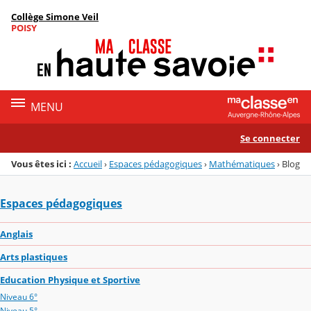
Panneau de gestion des cookies
Collège Simone Veil
Menu de la rubrique
Contenu
POISY
MENU
Se connecter
Vous êtes ici :
Accueil
›
Espaces pédagogiques
›
Mathématiques
›
Blog
Espaces pédagogiques
Anglais
Arts plastiques
Education Physique et Sportive
Niveau 6°
Niveau 5°