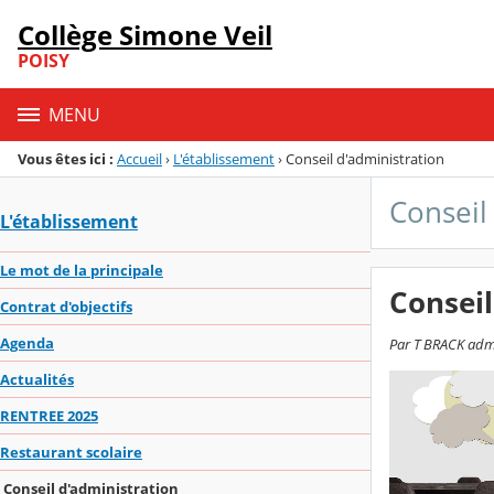
Panneau de gestion des cookies
Collège Simone Veil
Menu de la rubrique
Contenu
POISY
MENU
Vous êtes ici :
Accueil
›
L'établissement
›
Conseil d'administration
Conseil
L'établissement
Le mot de la principale
Conseil
Contrat d'objectifs
Agenda
Par T BRACK adm
Actualités
RENTREE 2025
Restaurant scolaire
Conseil d'administration