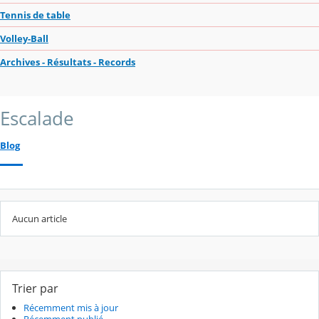
Tennis de table
Volley-Ball
Archives - Résultats - Records
Escalade
Blog
Aucun article
Trier par
Récemment mis à jour
Récemment publié