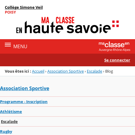
Panneau de gestion des cookies
Collège Simone Veil
Menu de la rubrique
Contenu
POISY
MENU
Se connecter
Vous êtes ici :
Accueil
›
Association Sportive
›
Escalade
›
Blog
Association Sportive
Programme - Inscription
Athlétisme
Escalade
Rugby