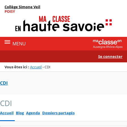
Panneau de gestion des cookies
Collège Simone Veil
Menu de la rubrique
Contenu
POISY
MENU
Se connecter
Vous êtes ici :
Accueil
›
CDI
CDI
CDI
Accueil
Blog
Agenda
Dossiers partagés