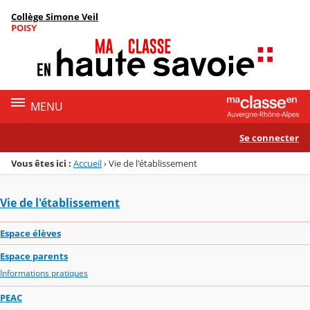
Panneau de gestion des cookies
Collège Simone Veil
Menu de la rubrique
Contenu
POISY
MENU
Se connecter
Vous êtes ici :
Accueil
›
Vie de l'établissement
Vie de l'établissement
Espace élèves
Espace parents
Informations pratiques
PEAC