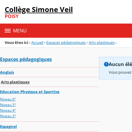
Panneau de gestion des cookies
Collège Simone Veil
Menu de la rubrique
Contenu
POISY
MENU
Vous êtes ici :
Accueil
›
Espaces pédagogiques
›
Arts plastiques
›
Espaces pédagogiques
Aucun élém
Anglais
Vous pouvez 
Arts plastiques
Education Physique et Sportive
Niveau 6°
Niveau 5°
Niveau 4°
Niveau 3°
Espagnol